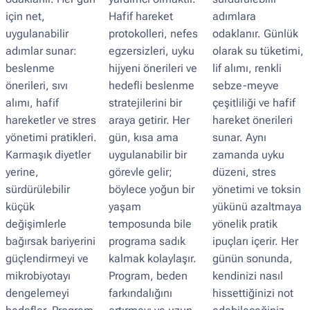
için net,
Hafif hareket
adımlara
uygulanabilir
protokolleri, nefes
odaklanır. Günlük
adımlar sunar:
egzersizleri, uyku
olarak su tüketimi,
beslenme
hijyeni önerileri ve
lif alımı, renkli
önerileri, sıvı
hedefli beslenme
sebze-meyve
alımı, hafif
stratejilerini bir
çeşitliliği ve hafif
hareketler ve stres
araya getirir. Her
hareket önerileri
yönetimi pratikleri.
gün, kısa ama
sunar. Aynı
Karmaşık diyetler
uygulanabilir bir
zamanda uyku
yerine,
görevle gelir;
düzeni, stres
sürdürülebilir
böylece yoğun bir
yönetimi ve toksin
küçük
yaşam
yükünü azaltmaya
değişimlerle
temposunda bile
yönelik pratik
bağırsak bariyerini
programa sadık
ipuçları içerir. Her
güçlendirmeyi ve
kalmak kolaylaşır.
günün sonunda,
mikrobiyotayı
Program, beden
kendinizi nasıl
dengelemeyi
farkındalığını
hissettiğinizi not