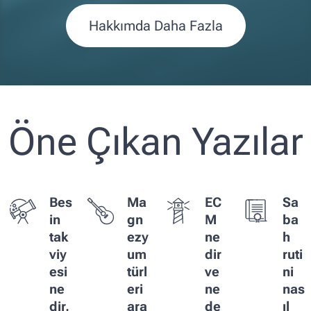
Hakkımda Daha Fazla
Öne Çıkan Yazılar
Bes
Ma
EC
Sa
in
gn
M
ba
tak
ezy
ne
h
viy
um
dir
ruti
esi
türl
ve
ni
ne
eri
ne
nas
dir,
ara
de
ıl