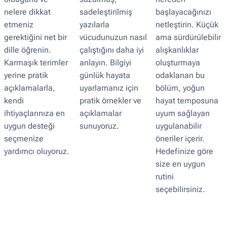
nelere dikkat
sadeleştirilmiş
başlayacağınızı
etmeniz
yazılarla
netleştirin. Küçük
gerektiğini net bir
vücudunuzun nasıl
ama sürdürülebilir
dille öğrenin.
çalıştığını daha iyi
alışkanlıklar
Karmaşık terimler
anlayın. Bilgiyi
oluşturmaya
yerine pratik
günlük hayata
odaklanan bu
açıklamalarla,
uyarlamanız için
bölüm, yoğun
kendi
pratik örnekler ve
hayat temposuna
ihtiyaçlarınıza en
açıklamalar
uyum sağlayan
uygun desteği
sunuyoruz.
uygulanabilir
seçmenize
öneriler içerir.
yardımcı oluyoruz.
Hedefinize göre
size en uygun
rutini
seçebilirsiniz.