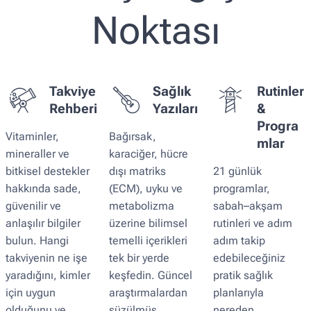
Noktası
Takviye
Sağlık
Rutinler
Rehberi
Yazıları
&
Progra
Vitaminler,
Bağırsak,
mlar
mineraller ve
karaciğer, hücre
bitkisel destekler
dışı matriks
21 günlük
hakkında sade,
(ECM), uyku ve
programlar,
güvenilir ve
metabolizma
sabah–akşam
anlaşılır bilgiler
üzerine bilimsel
rutinleri ve adım
bulun. Hangi
temelli içerikleri
adım takip
takviyenin ne işe
tek bir yerde
edebileceğiniz
yaradığını, kimler
keşfedin. Güncel
pratik sağlık
için uygun
araştırmalardan
planlarıyla
olduğunu ve
süzülmüş,
nereden