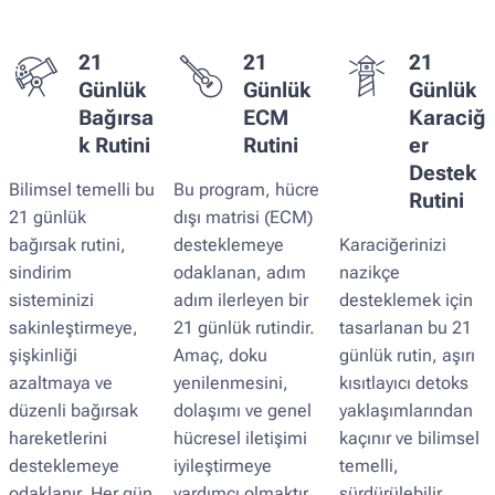
21
21
21
Günlük
Günlük
Günlük
Bağırsa
ECM
Karaciğ
k Rutini
Rutini
er
Destek
Bilimsel temelli bu
Bu program, hücre
Rutini
21 günlük
dışı matrisi (ECM)
bağırsak rutini,
desteklemeye
Karaciğerinizi
sindirim
odaklanan, adım
nazikçe
sisteminizi
adım ilerleyen bir
desteklemek için
sakinleştirmeye,
21 günlük rutindir.
tasarlanan bu 21
şişkinliği
Amaç, doku
günlük rutin, aşırı
azaltmaya ve
yenilenmesini,
kısıtlayıcı detoks
düzenli bağırsak
dolaşımı ve genel
yaklaşımlarından
hareketlerini
hücresel iletişimi
kaçınır ve bilimsel
desteklemeye
iyileştirmeye
temelli,
odaklanır. Her gün
yardımcı olmaktır.
sürdürülebilir