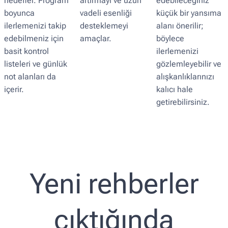
hedefler. Program
artırmayı ve uzun
edebileceğiniz
boyunca
vadeli esenliği
küçük bir yansıma
ilerlemenizi takip
desteklemeyi
alanı önerilir;
edebilmeniz için
amaçlar.
böylece
basit kontrol
ilerlemenizi
listeleri ve günlük
gözlemleyebilir ve
not alanları da
alışkanlıklarınızı
içerir.
kalıcı hale
getirebilirsiniz.
Yeni rehberler
çıktığında