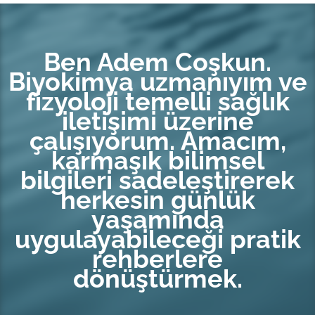
Ben Adem Coşkun.
Biyokimya uzmanıyım ve
fizyoloji temelli sağlık
iletişimi üzerine
çalışıyorum. Amacım,
karmaşık bilimsel
bilgileri sadeleştirerek
herkesin günlük
yaşamında
uygulayabileceği pratik
rehberlere
dönüştürmek.