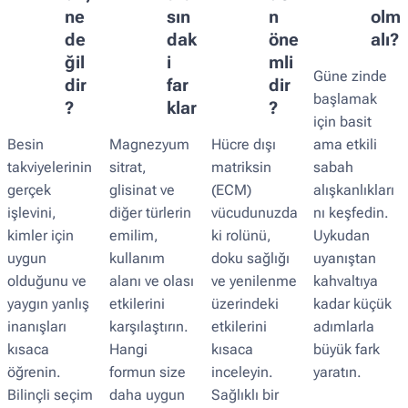
ne
sın
n
olm
de
dak
öne
alı?
ğil
i
mli
Güne zinde
dir
far
dir
başlamak
?
klar
?
için basit
Besin
Magnezyum
Hücre dışı
ama etkili
takviyelerinin
sitrat,
matriksin
sabah
gerçek
glisinat ve
(ECM)
alışkanlıkları
işlevini,
diğer türlerin
vücudunuzda
nı keşfedin.
kimler için
emilim,
ki rolünü,
Uykudan
uygun
kullanım
doku sağlığı
uyanıştan
olduğunu ve
alanı ve olası
ve yenilenme
kahvaltıya
yaygın yanlış
etkilerini
üzerindeki
kadar küçük
inanışları
karşılaştırın.
etkilerini
adımlarla
kısaca
Hangi
kısaca
büyük fark
öğrenin.
formun size
inceleyin.
yaratın.
Bilinçli seçim
daha uygun
Sağlıklı bir